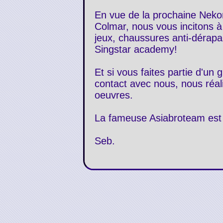
En vue de la prochaine Nekon
Colmar, nous vous incitons 
jeux, chaussures anti-dérapa
Singstar academy!
Et si vous faites partie d'u
contact avec nous, nous réal
oeuvres.
La fameuse Asiabroteam est d
Seb.
News du 24/02/2009
-
Yukito Kishiro est né le 20 m
passionne pour le dessin, cr
difformes, imaginant des hist